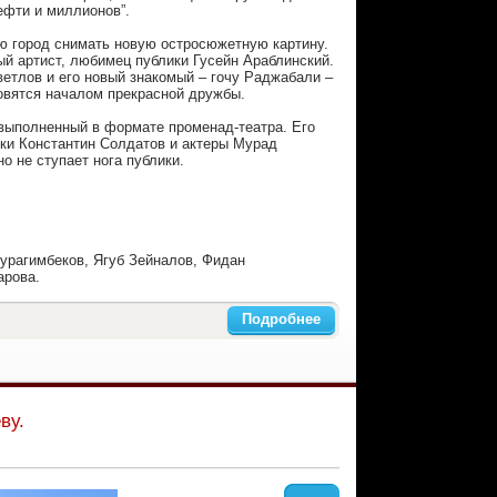
ефти и миллионов”.
ью город снимать новую остросюжетную картину.
й артист, любимец публики Гусейн Араблинский.
ветлов и его новый знакомый – гочу Раджабали –
новятся началом прекрасной дружбы.
 выполненный в формате променад-театра. Его
вки Константин Солдатов и актеры Мурад
о не ступает нога публики.
урагимбеков, Ягуб Зейналов, Фидан
арова.
Подробнее
ву.