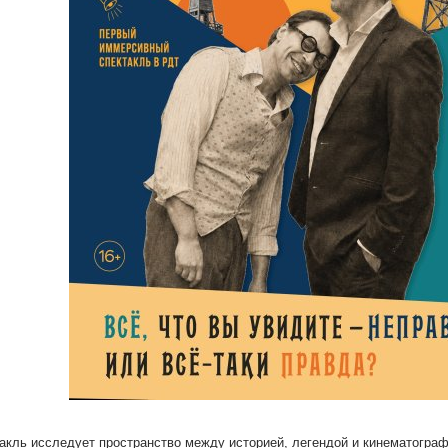
акль исследует пространство между историей, легендой и кинематогра