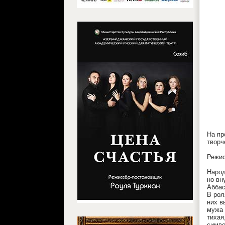
На пр
творч
Режис
Народ
но вн
Аббас
В рол
них в
мужа 
тихая
симво