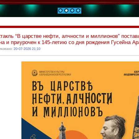
1
2
3
4
такль “В царстве нефти, алчности и миллионов” поста
а и приурочен к 145-летию со дня рождения Гусейна Ар
иковано:
20-07-2026 21:10