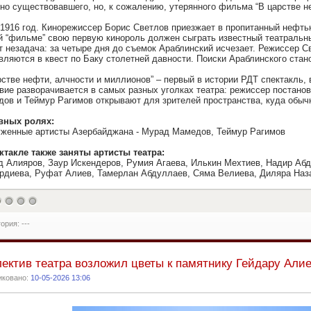
но существовавшего, но, к сожалению, утерянного фильма “В царстве н
 1916 год. Кинорежиссер Борис Светлов приезжает в пропитанный нефт
й “фильме” свою первую кинороль должен сыграть известный театральны
т незадача: за четыре дня до съемок Араблинский исчезает. Режиссер С
вляются в квест по Баку столетней давности. Поиски Араблинского ста
рстве нефти, алчности и миллионов” – первый в истории РДТ спектакль,
вие разворачивается в самых разных уголках театра: режиссер постано
ов и Теймур Рагимов открывают для зрителей пространства, куда обычн
вных ролях:
женные артисты Азербайджана - Мурад Мамедов, Теймур Рагимов
ктакле также заняты артисты театра:
 Алияров, Заур Искендеров, Румия Агаева, Илькин Мехтиев, Надир Абд
рдиева, Руфат Алиев, Тамерлан Абдуллаев, Сяма Велиева, Диляра Наз
ория: ---
ектив театра возложил цветы к памятнику Гейдару Алие
иковано:
10-05-2026 13:06