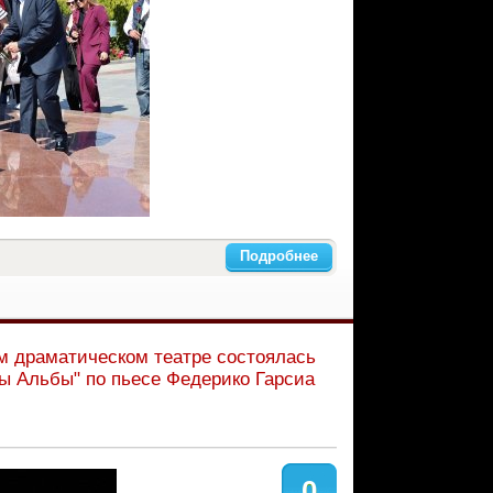
Подробнее
м драматическом театре состоялась
ды Альбы" по пьесе Федерико Гарсиа
0