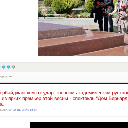
ория: ---
ербайджанском государственном академическом русско
 из ярких премьер этой весны - спектакль "Дом Бернар
а.
иковано:
28-04-2026 13:18