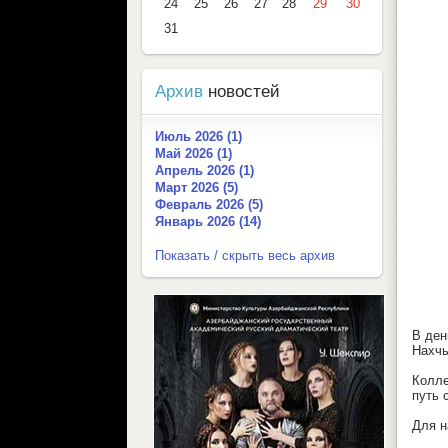
24
25
26
27
28
29
30
31
Архив
новостей
Июль 2026 (1)
Май 2026 (1)
Апрель 2026 (1)
Март 2026 (5)
Февраль 2026 (5)
Январь 2026 (14)
Показать / скрыть весь архив
В ден
Нахчы
Колле
путь 
Для н