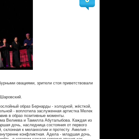
бурными овациями, зрители стоя приветствовали
 Шаровский.
ослойный образ Бернарды - холодной, жёсткой,
ельной - воплотила заслуженная артистка Мелек
вив в образ позитивные моменты.
яма Велиева и Тамилла Абуталыбова. Каждая из
аршая дочь, наследница состояния от первого
, склонная к меланхолии и протесту. Амелия -
 внутренне конфликтная. Адела - младшая дочь,
мбль, в котором каждая героиня звучит как