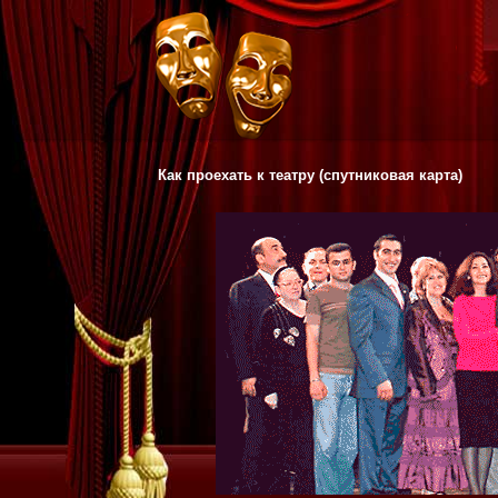
Всё о театре и кульуре
Как проехать к театру (спутниковая карта)