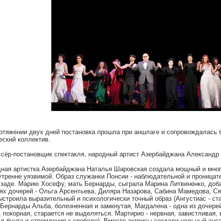
отяжении двух дней постановка прошла при аншлаге и сопровождалась 
еский коллектив.
сёр-постановщик спектакля, народный артист Азербайджана Александр
ная артистка Азербайджана Наталья Шаровская создала мощный и мног
утренне уязвимой. Образ служанки Понсии - наблюдательной и проницат
заде. Марию Хосефу, мать Бернарды, сыграла Марина Литвиненко, доба
ях дочерей - Ольга Арсентьева, Диляра Назарова, Сабина Мамедова, С
ыстроила выразительный и психологически точный образ (Ангустиас - ст
Бернарды Альба, болезненная и замкнутая, Магдалена - одна из дочерей
, покорная, старается не выделяться. Мартирио - нервная, завистливая,
л бунта и стремления к свободе). Вместе актрисы создали цельный анса