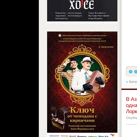
Катег
В Аз
одна
Лорк
Опубл