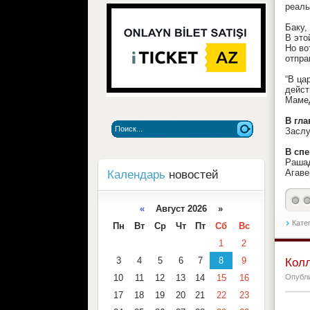
реаль
Баку,
В это
Но во
отпра
“В ца
дейст
Мамед
В гла
Заслу
В спе
Рашад
Агаве
Календарь
новостей
«
Август 2026 »
Катег
Пн
Вт
Ср
Чт
Пт
Сб
Вс
1
2
3
4
5
6
7
8
9
Колл
10
11
12
13
14
15
16
Опубл
17
18
19
20
21
22
23